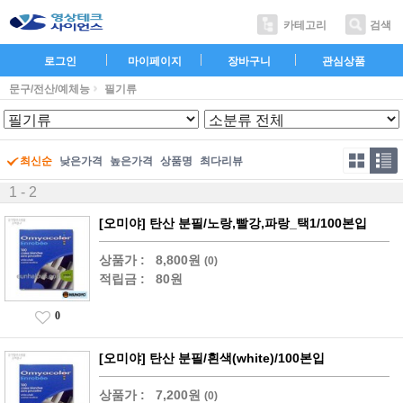
카테고리
검색
로그인
마이페이지
장바구니
관심상품
문구/전산/예체능
필기류
최신순
낮은가격
높은가격
상품명
최다리뷰
1 - 2
[오미야] 탄산 분필/노랑,빨강,파랑_택1/100본입
상품가 :
8,800원
(0)
적립금 :
80원
0
[오미야] 탄산 분필/흰색(white)/100본입
상품가 :
7,200원
(0)