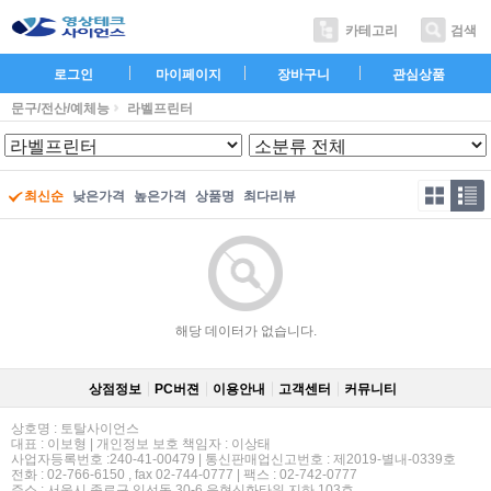
카테고리
검색
로그인
마이페이지
장바구니
관심상품
문구/전산/예체능
라벨프린터
최신순
낮은가격
높은가격
상품명
최다리뷰
해당 데이터가 없습니다.
상점정보
PC버젼
이용안내
고객센터
커뮤니티
상호명 : 토탈사이언스
대표 : 이보형 | 개인정보 보호 책임자 : 이상태
사업자등록번호 :240-41-00479 | 통신판매업신고번호 : 제2019-별내-0339호
전화 : 02-766-6150 , fax 02-744-0777 | 팩스 : 02-742-0777
주소 : 서울시 종로구 익선동 30-6 운현신화타워 지하 103호