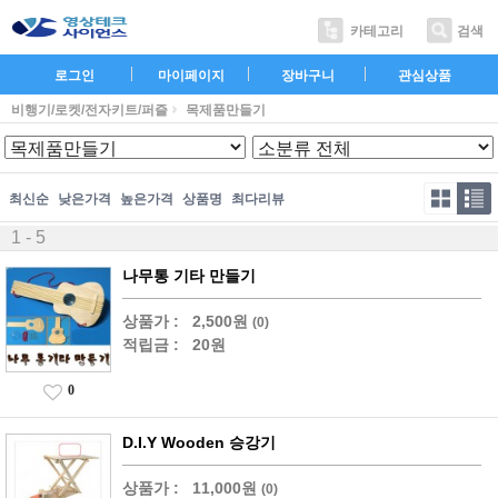
카테고리
검색
로그인
마이페이지
장바구니
관심상품
비행기/로켓/전자키트/퍼즐
목제품만들기
최신순
낮은가격
높은가격
상품명
최다리뷰
1 - 5
나무통 기타 만들기
상품가 :
2,500원
(0)
적립금 :
20원
0
D.I.Y Wooden 승강기
상품가 :
11,000원
(0)