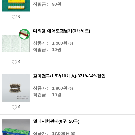
적립금 :
90원
0
대회용 에어로켓날개(3개세트)
상품가 :
1,500원
(0)
적립금 :
10원
0
꼬마전구/1.5V(10개入)/3719-64%할인
상품가 :
1,800원
(0)
적립금 :
10원
0
멀티시험관대(8구~20구)
상품가 :
17,000원
(0)