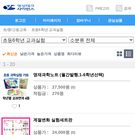
카테고리
검색
로그인
마이페이지
장바구니
관심상품
초/중/고등교육
초등6학년 교과실험
최신순
낮은가격
높은가격
상품명
최다리뷰
1 - 20
영재과학노트 (월간발행,1-6학년선택)
상품가 :
27,500원
(0)
적립금 :
270원
1
계절변화 실험세트판
상품가 :
24,000원
(0)