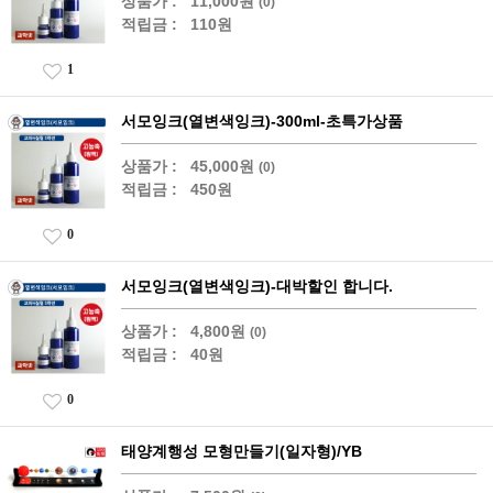
상품가 :
11,000원
(0)
적립금 :
110원
1
서모잉크(열변색잉크)-300ml-초특가상품
상품가 :
45,000원
(0)
적립금 :
450원
0
서모잉크(열변색잉크)-대박할인 합니다.
상품가 :
4,800원
(0)
적립금 :
40원
0
태양계행성 모형만들기(일자형)/YB