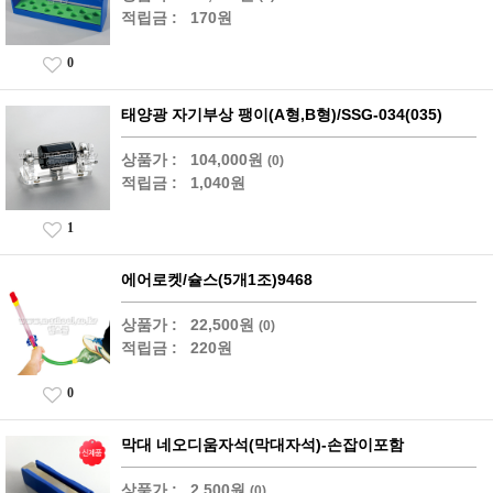
적립금 :
170원
0
태양광 자기부상 팽이(A형,B형)/SSG-034(035)
상품가 :
104,000원
(0)
적립금 :
1,040원
1
에어로켓/슐스(5개1조)9468
상품가 :
22,500원
(0)
적립금 :
220원
0
막대 네오디움자석(막대자석)-손잡이포함
상품가 :
2,500원
(0)