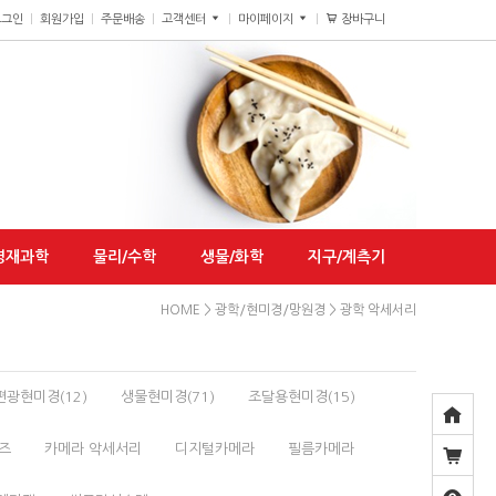
장바구니
0
로그인
회원가입
주문배송
고객센터
마이페이지
영재과학
물리/수학
생물/화학
지구/계측기
HOME
>
광학/현미경/망원경
>
광학 악세서리
편광현미경(12)
생물현미경(71)
조달용현미경(15)
즈
카메라 악세서리
디지털카메라
필름카메라