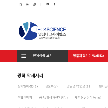
전체상품 보기
명품과학기기/NaRiKa
탐구/환경/기초실습
광학 악세서리
실체현미경(42)
실물화상기
망원경/쌍안경(23)
천체망원
산업현미경
금속/위상차현미경(9)
멀티영상현미경(16)