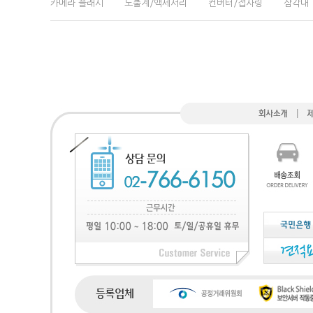
카메라 플래시
노출계/액세서리
컨버터/접사링
삼각대