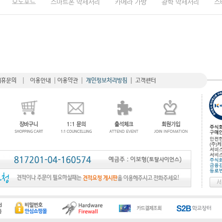
모노포드
스마트폰 악세서리
카메라 가방
광학 악세서리
스