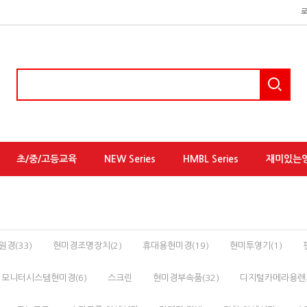
초/중/고등교육
NEW Series
HMBL Series
재미있는
경(33)
현미경조명장치(2)
휴대용현미경(19)
현미투영기(1)
모니터시스템현미경(6)
스크린
현미경부속품(32)
디지털카메라용렌