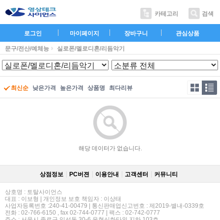
카테고리
검색
로그인
마이페이지
장바구니
관심상품
문구/전산/예체능
실로폰/멜로디혼/리듬악기
최신순
낮은가격
높은가격
상품명
최다리뷰
해당 데이터가 없습니다.
상점정보
PC버젼
이용안내
고객센터
커뮤니티
상호명 : 토탈사이언스
대표 : 이보형 | 개인정보 보호 책임자 : 이상태
사업자등록번호 :240-41-00479 | 통신판매업신고번호 : 제2019-별내-0339호
전화 : 02-766-6150 , fax 02-744-0777 | 팩스 : 02-742-0777
주소 : 서울시 종로구 익선동 30-6 운현신화타워 지하 103호