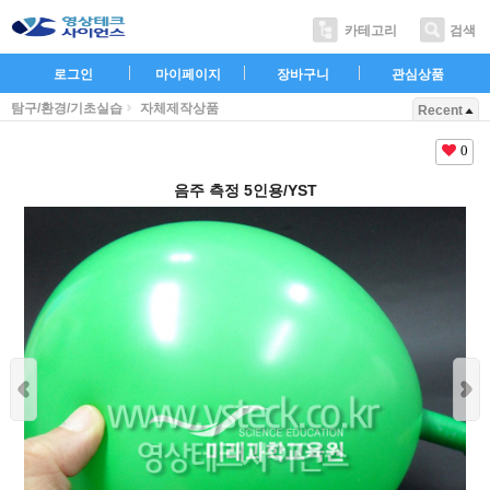
카테고리
검색
로그인
마이페이지
장바구니
관심상품
탐구/환경/기초실습
자체제작상품
Recent
0
음주 측정 5인용/YST