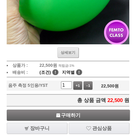
상세보기
상품가 :
22,500
원
적립금:1%
배송비 :
(조건)
!
지역별
!
음주 측정 5인용/YST
22,500
원
+1
-1
총 상품 금액
22,500
원
구매하기
장바구니
관심상품